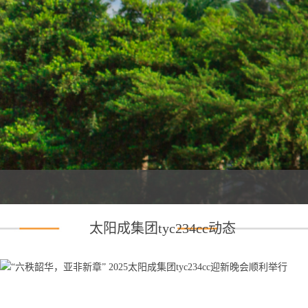
太阳成集团tyc234cc动态