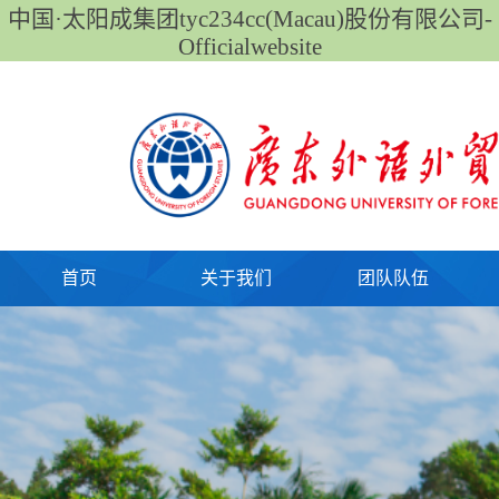
中国·太阳成集团tyc234cc(Macau)股份有限公司-
Officialwebsite
首页
关于我们
团队队伍