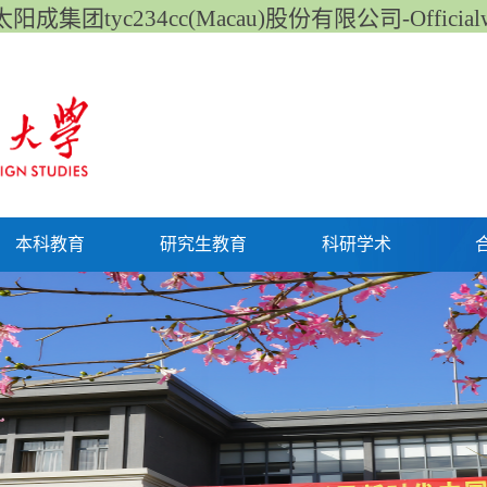
阳成集团tyc234cc(Macau)股份有限公司-Officialwe
本科教育
研究生教育
科研学术