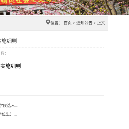
位置：
首页
>
通知公告
> 正文
实施细则
击数：
核实施细则
候选人...
位生）...