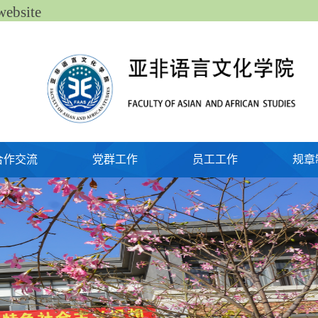
bsite
合作交流
党群工作
员工工作
规章