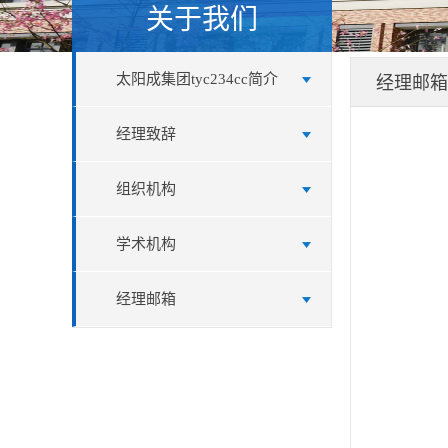
关于我们
​太阳成集团tyc234cc简介
经理邮箱
经理致辞
组织机构
学术机构
经理邮箱