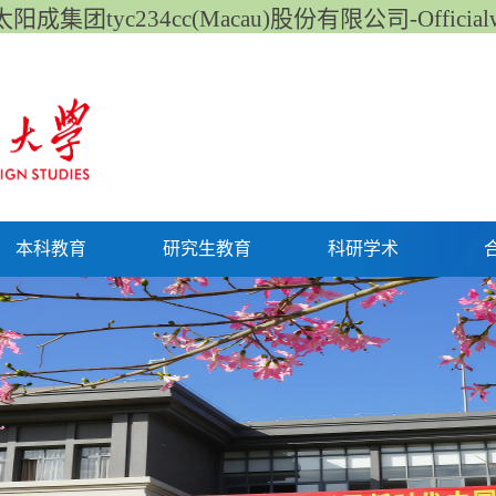
阳成集团tyc234cc(Macau)股份有限公司-Officialwe
本科教育
研究生教育
科研学术