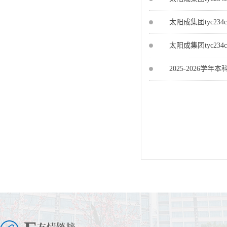
​太阳成集团tyc2
​太阳成集团tyc
​2025-202