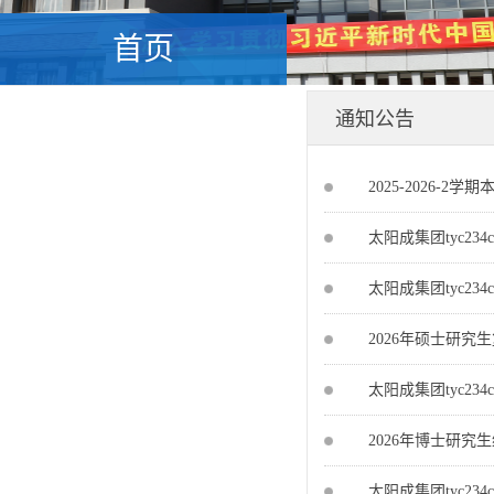
首页
通知公告
​2025-2026
​太阳成集团tyc2
​太阳成集团tyc2
2026年硕士研究
​太阳成集团tyc2
2026年博士研究
​太阳成集团tyc2