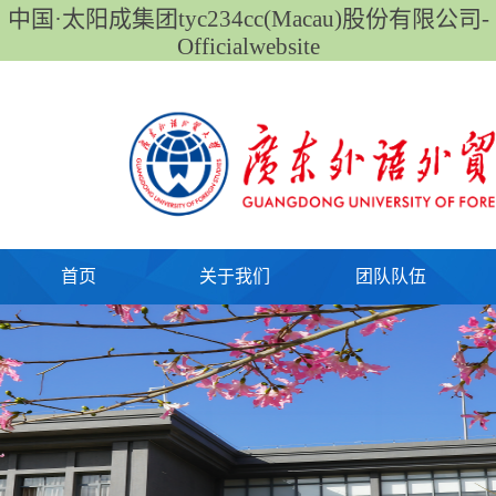
中国·太阳成集团tyc234cc(Macau)股份有限公司-
Officialwebsite
首页
关于我们
团队队伍