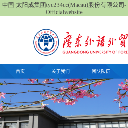
中国·太阳成集团tyc234cc(Macau)股份有限公司-
Officialwebsite
首页
关于我们
团队队伍