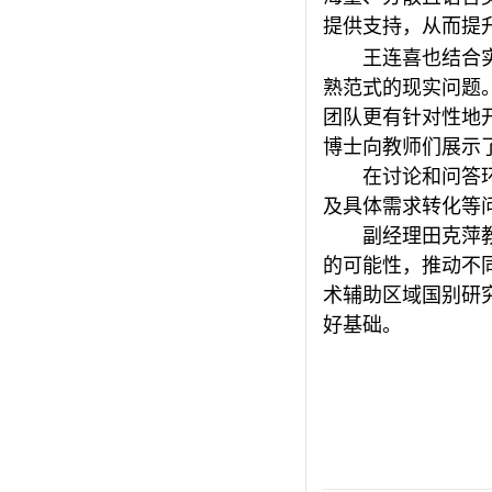
提供支持，从而提
王连喜也结合
熟范式的现实问题
团队更有针对性地
博士向教师们展示
在讨论和问答
及具体需求转化等
副经理田克萍
的可能性，推动不
术辅助区域国别研
好基础。