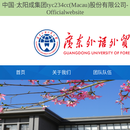
中国·太阳成集团tyc234cc(Macau)股份有限公司-
Officialwebsite
首页
关于我们
团队队伍