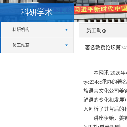
科研学术
科研机构
员工动态
员工动态
著名教授论坛第74
本网讯 2026
tyc234cc承
族语言文化公司姜镕
鲜语的变化和发展
入剖析了其背后的
讲座伊始，姜