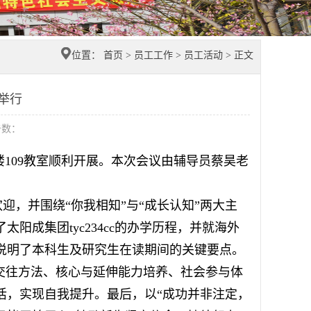
位置：
首页
>
员工工作
>
员工活动
> 正文
利举行
击数：
南楼109教室顺利开展。本次会议由辅导员蔡昊老
挚欢迎，并围绕“你我相知”与“成长认知”两大主
阳成集团tyc234cc的办学历程，并就海外
说明了本科生及研究生在读期间的关键要点。
交往方法、核心与延伸能力培养、社会参与体
活，实现自我提升。最后，以“成功并非注定，