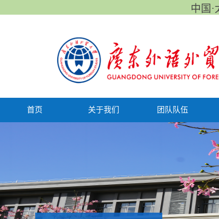
中国·太
首页
关于我们
团队队伍