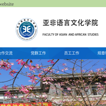
bsite
合作交流
党群工作
员工工作
规章