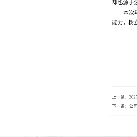
却也源于
本次
能力，树
上一条：
20
下一条：
公