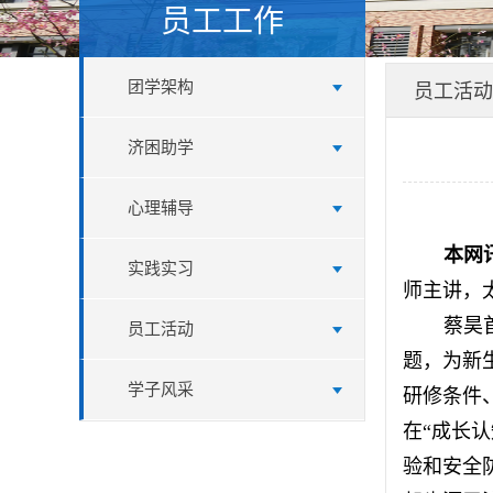
员工工作
团学架构
员工活动
济困助学
心理辅导
本网
实践实习
师主讲，​
蔡昊
员工活动
题，为新生
学子风采
研修条件
在“成长
验和安全