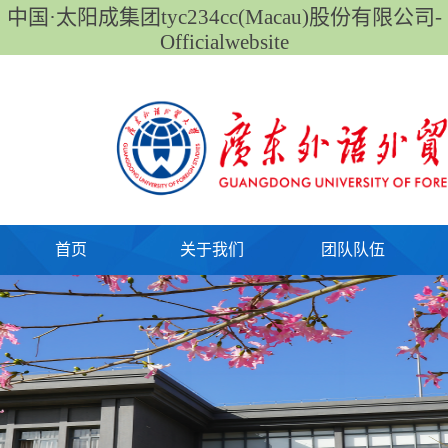
中国·太阳成集团tyc234cc(Macau)股份有限公司-
Officialwebsite
首页
关于我们
团队队伍