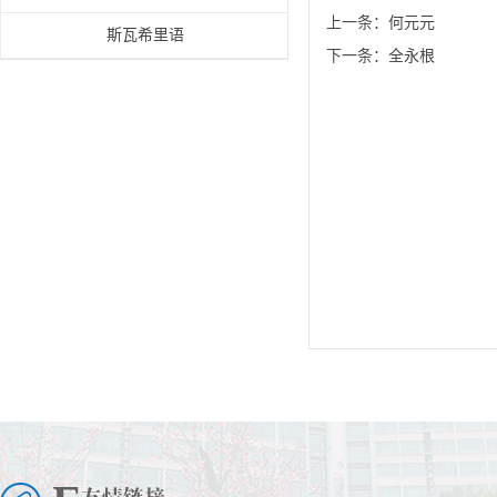
上一条：
何元元
斯瓦希里语
下一条：
全永根