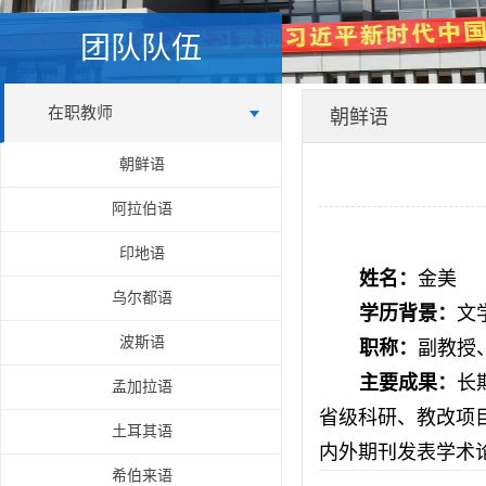
团队队伍
在职教师
朝鲜语
朝鲜语
阿拉伯语
印地语
姓名：
金美
乌尔都语
学历背景：
文
波斯语
职称：
副教授
主要成果：
长
孟加拉语
省级科研、教改项目
土耳其语
内外期刊发表学术
希伯来语