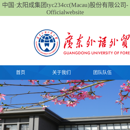
中国·太阳成集团tyc234cc(Macau)股份有限公司-
Officialwebsite
首页
关于我们
团队队伍